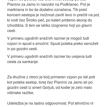
Planino za Jamo in navzdol na Podklanec. Pot je
markirana in bo še dodatno označena. Tik pred
koncem sestopa je možnost zaviti levo in prečiti na pot,
ki vodi čez Široko peč, po kateri pridemo skoraj do
izhodišča. S tem se lahko izognemo hoji po glavni
cesti.
V primeru ugodnih snežnih razmer je mogoč tudi
vzpon in spust s smučmi. Spust poteka preko senožeti
in po gozdni cesti.
V primeru ugodnih snežnih razmer bo urejena tudi
cesta za sankanje.
Za družine z otroci je bolj primeren vzpon po isti poti
kot poteka sestop, torej čez Planino za Jamo ali po
gozdni cesti iz smeri Gorjuš, od koder je zelo malo
višinske razlike.
Udeležba je na lastno odgovornost. Pot tehnično ni