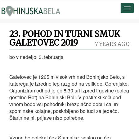
Toggl
naviga
23. POHOD IN TURNI SMUK
GALETOVEC 2019
7 YEARS AGO
bo v nedeljo, 3. februarja
Galetovec je 1265 m visok vrh nad Bohinjsko Belo, s
katerega je izredno lep razgled na velik del Gorenjske.
Organiziran odhod je ob 8:30 uri izpred trgovine (poleg
gostilne Rot) na Bohinjski Beli. V pastirski koči pod
vrhom bodo vsi pohodniki brezplačno dobili čaj in
spominske kolajne, poskrbljeno bo tudi za jedačo.
Štartnine ni, prijave niso potrebne.
Vzpon bo potekal čez Slamnike, sestop pa čez