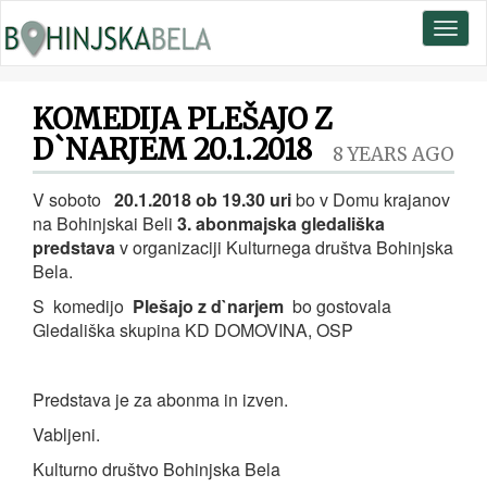
Toggl
naviga
KOMEDIJA PLEŠAJO Z
D`NARJEM 20.1.2018
8 YEARS AGO
V soboto
20.1.2018 ob 19.30 uri
bo v Domu krajanov
na Bohinjskai Beli
3. abonmajska gledališka
predstava
v organizaciji Kulturnega društva Bohinjska
Bela.
S komedijo
Plešajo z d`narjem
bo gostovala
Gledališka skupina KD DOMOVINA, OSP
Predstava je za abonma in izven.
Vabljeni.
Kulturno društvo Bohinjska Bela