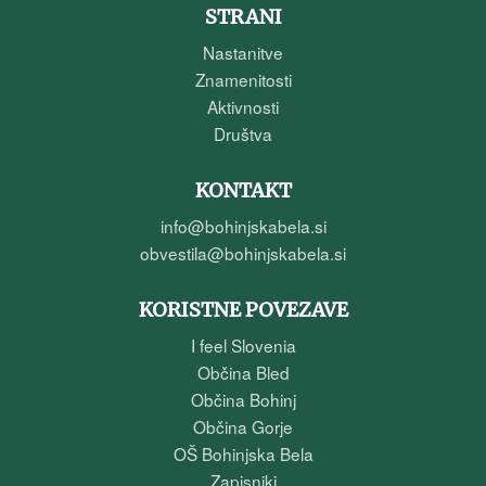
STRANI
Nastanitve
Znamenitosti
Aktivnosti
Društva
KONTAKT
info@bohinjskabela.si
obvestila@bohinjskabela.si
KORISTNE POVEZAVE
I feel Slovenia
Občina Bled
Občina Bohinj
Občina Gorje
OŠ Bohinjska Bela
Zapisniki