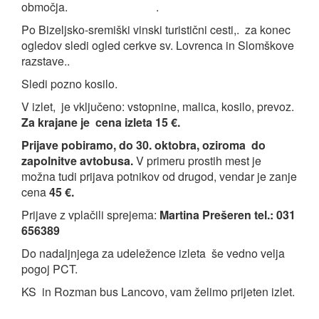
območja. .
Po Bizeljsko-sremiški vinski turistični cesti,. za konec
ogledov sledi ogled cerkve sv. Lovrenca in Slomškove
razstave..
Sledi pozno kosilo.
V izlet, je vključeno: vstopnine, malica, kosilo, prevoz.
Za krajane je cena izleta 15 €.
Prijave pobiramo, do 30. oktobra, oziroma do
zapolnitve avtobusa.
V primeru prostih mest je
možna tudi prijava potnikov od drugod, vendar je zanje
cena
45 €.
Prijave z vplačili sprejema:
Martina Prešeren tel.: 031
656389
Do nadaljnjega za udeležence izleta še vedno velja
pogoj PCT.
KS in Rozman bus Lancovo, vam želimo prijeten izlet.