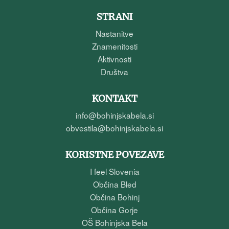
STRANI
Nastanitve
Znamenitosti
Aktivnosti
Društva
KONTAKT
info@bohinjskabela.si
obvestila@bohinjskabela.si
KORISTNE POVEZAVE
I feel Slovenia
Občina Bled
Občina Bohinj
Občina Gorje
OŠ Bohinjska Bela