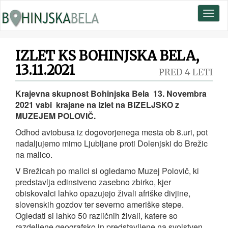
Toggl
naviga
IZLET KS BOHINJSKA BELA,
13.11.2021
PRED 4 LETI
Krajevna skupnost Bohinjska Bela
13. Novembra
2021
vabi krajane na izlet na BIZELJSKO z
MUZEJEM POLOVIČ.
Odhod avtobusa iz dogovorjenega mesta ob 8.uri, pot
nadaljujemo mimo Ljubljane proti Dolenjski do Brežic
na malico.
V Brežicah po malici si ogledamo Muzej Polovič, ki
predstavlja edinstveno zasebno zbirko, kjer
obiskovalci lahko opazujejo živali afriške divjine,
slovenskih gozdov ter severno ameriške stepe.
Ogledati si lahko 50 različnih živali, katere so
razdeljene geografsko in predstavljene na svojstven