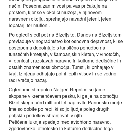
način. Posebna zanimivost pa vas pričakuje na
prostem, kjer se v okolici muzeja, v njihovem
naravnem okolju, sprehajajo navadni jeleni, jeleni
lopatarji ter mufloni.
Po ogledi sledi pot na Bizeljsko. Danes na Bizeljskem
prevladuje vinogradništvo kot osnovna dejavnost, ki se
postopoma dopolnjuje s turistično ponudbo na
turističnih kmetijah, v šampanjskih kleteh, v vinotočih,
v repnicah, razstavah naravne in kulturne dediščine in
ostalih znamenitosti območja. Turisti, ki prihajajo v
kraj, iz njega odhajajo polni lepih vtisov in se vedno
radi vračajo nazaj.
Ogledamo si repnico Najger Repnice so jame,
skopane v kremenčevem pesku, ki ga je na območju
Bizeljskega pred milijoni let naplavilo Panonsko morje.
Ime so dobile po repi, ki so jo ljudje poleg drugih
poljskih pridelkov shranjevali v njih.
Peščene luknje spadajo med avtohtono naravno,
zgodovinsko, etnološko in kulturno dediščino tega