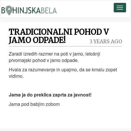
Toggl
naviga
TRADICIONALNI POHOD V
JAMO ODPADE!
3 YEARS AGO
Zaradi izredih razmer na poti v jamo, letošnji
prvomajski pohod v jamo odpade.
Hvala za razumevanje in upajmo, da se kmalu zopet
vidimo.
Jama ja do preklica zaprta za javnost!
Jama pod babjim zobom