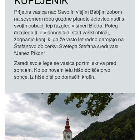
Prijetna vasica nad Savo in višjim Babjim zobom
na severnem robu gozdne planote Jelovice nudi s
svojih pobočij lep razgled v smeri Bleda. Poleg
razgleda ji je v ponos tudi stari vaški običaj,
žegnanje konj, ki ga že vrsto let redno prirejajo na
Štefanovo ob cerkvi Svetega Štefana sredi vasi.
"Janez Pikon"
Zaradi svoje lege se vasica pozimi skriva pred
soncem. Ko po novem letu hišo obišče prvo
sonce, iz hiše diši po domačih krofih.