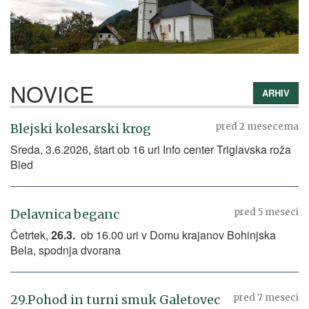
NOVICE
ARHIV
Blejski kolesarski krog
pred 2 mesecema
Sreda, 3.6.2026, štart ob 16 uri Info center Triglavska roža
Bled
Delavnica beganc
pred 5 meseci
Četrtek,
26.3.
ob 16.00 uri v Domu krajanov Bohinjska
Bela, spodnja dvorana
29.Pohod in turni smuk Galetovec
pred 7 meseci