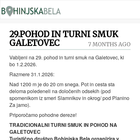
29.POHOD IN TURNI SMUK
GALETOVEC
7 MONTHS AGO
Vabljeni na 29. pohod in turni smuk na Galetovec, ki
bo 1.2.2026.
Razmere 31.1.2026:
Nad 1200 m je do 20 cm snega. Pot in cesta sta
deloma poledeneli na določenih odsekih (pod
spomenikom iz smeri Slamnikov in okrog/ pod Planino
Za jamo).
Priporočamo pohodne dereze!
TRADICIONALNI TURNI SMUK IN POHOD NA
GALETOVEC
Turistično društvo Bohinjska Bela organizira v