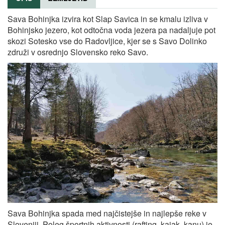
Sava Bohinjka izvira kot Slap Savica in se kmalu izliva v
Bohinjsko jezero, kot odtočna voda jezera pa nadaljuje pot
skozi Sotesko vse do Radovljice, kjer se s Savo Dolinko
združi v osrednjo Slovensko reko Savo.
Sava Bohinjka spada med najčistejše in najlepše reke v
Sloveniji. Poleg športnih aktivnosti (rafting, kajak, kanu) je